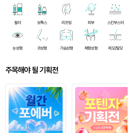
필러
보톡스
리프팅
피부
스킨부스터
눈성형
코성형
가슴성형
체형성형
제모/탈모
주목해야 될 기획전