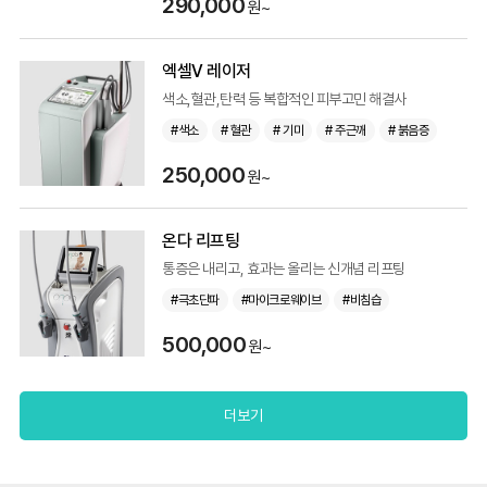
290,000
원~
엑셀V 레이저
색소,혈관,탄력 등 복합적인 피부고민 해결사
#색소
# 혈관
# 기미
# 주근깨
# 붉음증
250,000
원~
온다 리프팅
통증은 내리고, 효과는 올리는 신개념 리프팅
#극초단파
#마이크로웨이브
#비침습
500,000
원~
더보기