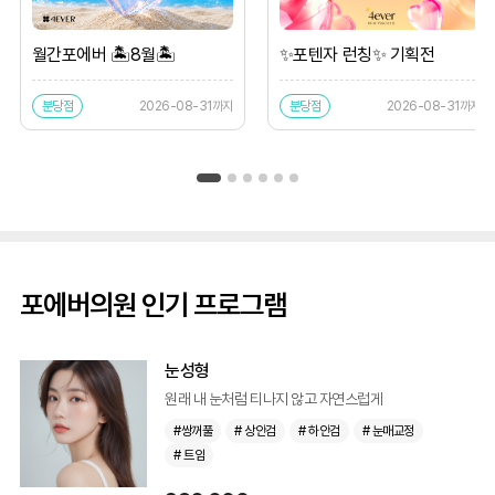
월간포에버 🏝️8월🏝️
✨포텐자 런칭✨ 기획전
분당점
2026-08-31까지
분당점
2026-08-31까지
포에버의원 인기 프로그램
눈성형
원래 내 눈처럼 티나지 않고 자연스럽게
#쌍꺼풀
# 상안검
# 하안검
# 눈매교정
# 트임