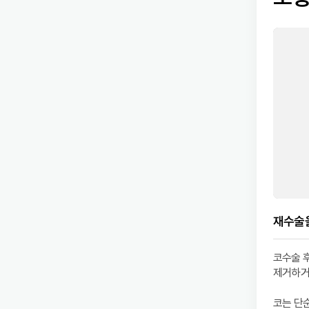
재수술
코수술 
제거하거
코는 단