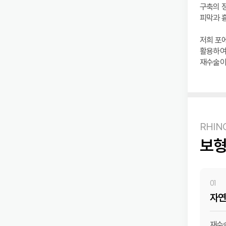
구축의 정
피막과 
저희 포
활용하여
재수술이
RHIN
보형
01
자연
재수