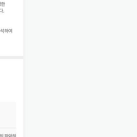
생한
다.
를
분석하여
03
집도의 1:1 책임진료
히 파악하여 다른
상담, 수술, 치료, 경과까지 모든 과정을 집