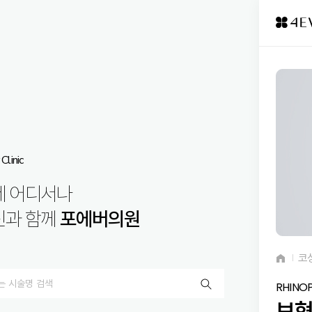
Clinic
제 어디서나
신과 함께
포에버의원
코
RHINO
보형