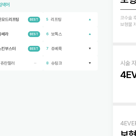
검색어
코수술 후
인모드리프팅
리프팅
5
BEST
보형물 
울쎄라
보톡스
6
BEST
스킨부스터
쥬베룩
7
BEST
시술 
리쥬란힐러
슈링크
8
4E
4EVE
보형