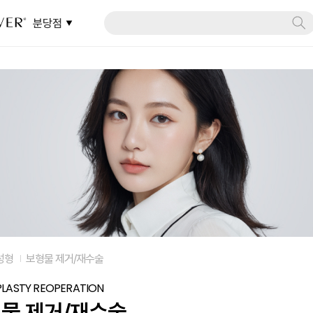
분당점
성형
보형물 제거/재수술
PLASTY REOPERATION
물 제거/재수술