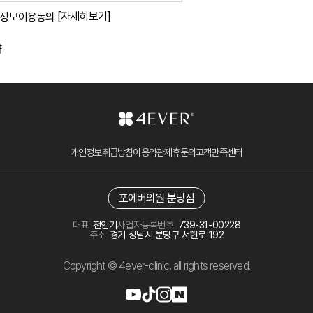
[자세히보기]
정보이용동의
약
개인정보취급방침
이용약관
제휴문의
고객만족센터
포에버의원 분당점
대표
전인기
사업자등록번호
739-31-00228
주소
경기 성남시 분당구 서현로 192
Copyright © 4ever-clinic. all rights reserved.