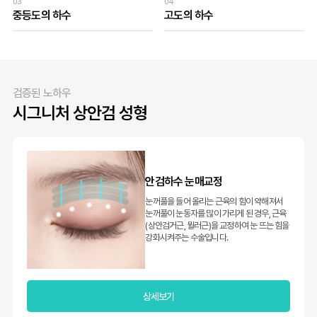
03
04
중등도의 하수
고도의 하수
검증된 노하우
시그니처 상안검 성형
안검하수 눈매교정
눈꺼풀을 들어 올리는 근육의 힘이 약해져서
눈꺼풀이 눈동자를 많이 가리게 된 경우, 근육
(상안검거근, 뮐러근)을 교정하여 눈 뜨는 힘을
강화시켜주는 수술입니다.
상세보기