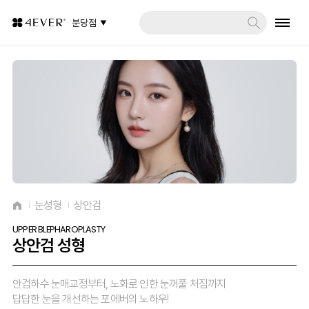
분당점
눈성형
상안검
UPPER BLEPHAROPLASTY
상안검 성형
안검하수 눈매교정부터, 노화로 인한 눈꺼풀 처짐까지
답답한 눈을 개선하는 포에버의 노하우!