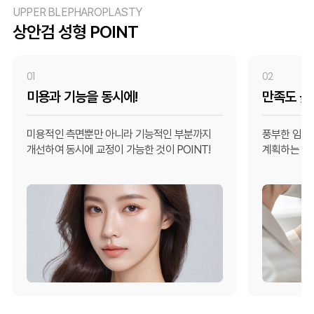
UPPER BLEPHAROPLASTY
상안검 성형 POINT
01
02
미용과 기능을 동시에!
만족도 높
미용적인 측면뿐만 아니라 기능적인 부분까지
풍부한 임상경
개선하여 동시에 교정이 가능한 것이 POINT!
계획하는 것이