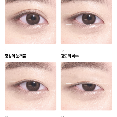
01
02
정상의 눈꺼풀
경도의 하수