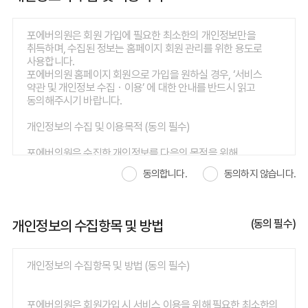
효력이 발생합니다.
③ 병원은 필요하다고 인정되는 경우 이 약관을 변경할 수
있으며, 약관이 변경된 경우에는 지체 없이 제2항과 같은
포에버의원은 회원 가입에 필요한 최소한의 개인정보만을
방법으로 공시합니다. 다만 이용자의 권리 또는 의무에 관한
취득하며, 수집된 정보는 홈페이지 회원 관리를 위한 용도로
중요한 규정의 변경은 최소한 7일전에 공시합니다.
사용합니다.
④ 회원은 변경된 약관 사항에 동의하지 않으면 서비스 이용을
포에버의원 홈페이지 회원으로 가입을 원하실 경우, ‘서비스
중단하고 이용 계약을 해지할 수 있습니다.
약관 및 개인정보 수집ㆍ이용’ 에 대한 안내를 반드시 읽고
동의해주시기 바랍니다.
제3조 (약관 외 준칙)
이 약관에 명시되지 않은 사항에 대해서는 의료법등 관계법령의
개인정보의 수집 및 이용목적 (동의 필수)
규정에 의합니다.
포에버의원은 수집한 개인정보를 다음의 목적을 위해
제4조 (회원의 정의)
활용합니다.
사이트에 접속하여 성명, 이메일주소 등 필수 입력함으로써
동의합니다.
동의하지 않습니다.
이용자가 제공한 모든 정보는 하기 목적에 필요한 용도 이외로는
고객으로 회원의 자격 및 권한 등을 얻은자
사용되지 않으며 이용 목적이 변경될 시에는 사전 동의를 구할
것입니다.
제 2장 서비스 이용 계약
개인정보의 수집항목 및 방법
(동의 필수)
• 진단 및 치료를 위한 진료서비스 제공
• 진료비 청구, 수납, 환급 등 진료지원을 위한 자료
제5조 (이용 계약의 성립)
• 제증명서 발송, 검진 관련 물품 발송
"위의 이용약관에 동의하십니까?" 라는 이용 신청시의 물음에
개인정보의 수집항목 및 방법 (동의 필수)
• 교육, 연구, 진료서비스에 필요한 최소한의 분석 자료
고객이 "동의" 버튼을 누르면 약관에 동의하는 것으로
• 온라인수탁검사 및 임상시험심사를 위한 기초 자료
간주됩니다.
• 건강 컨텐츠 및 임상연구정보 제공
포에버의원은 회원가입 시 서비스 이용을 위해 필요한 최소한의